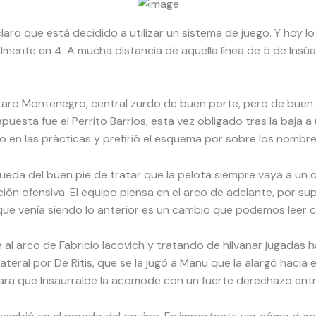
laro que está decidido a utilizar un sistema de juego. Y hoy lo
mente en 4. A mucha distancia de aquella línea de 5 de Insúa 
taro Montenegro, central zurdo de buen porte, pero de buen p
 apuesta fue el Perrito Barrios, esta vez obligado tras la baja
n las prácticas y prefirió el esquema por sobre los nombres. 
ueda del buen pie de tratar que la pelota siempre vaya a un 
ación ofensiva. El equipo piensa en el arco de adelante, por 
e venía siendo lo anterior es un cambio que podemos leer c
l arco de Fabricio Iacovich y tratando de hilvanar jugadas h
lateral por De Ritis, que se la jugó a Manu que la alargó haci
para que Insaurralde la acomode con un fuerte derechazo entre 