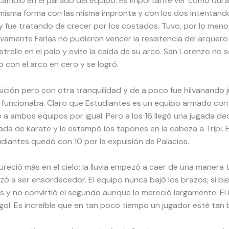
cambió en el parado del equipo. Es importante ver cómo durant
a misma forma con las misma impronta y con los dos intentando 
y fue tratando de crecer por los costados. Tuvo, por lo meno
evamente Farías no pudieron vencer la resistencia del arquero G
trelle en el palo y evite la caída de su arco. San Lorenzo no 
o con el arco en cero y se logró.
ición pero con otra tranquilidad y de a poco fue hilvanando ju
ipo funcionaba. Claro que Estudiantes es un equipo armado co
a ambos equipos por igual. Pero a los 16 llegó una jugada deci
ada de karate y le estampó los tapones en la cabeza a Tripi. E
udiantes quedó con 10 por la expulsión de Palacios.
reció más en el cielo; la lluvia empezó a caer de una manera 
ó a ser ensordecedor. El equipo nunca bajó los brazos; si bi
s y no convirtió el segundo aunque lo mereció largamente. E
ol. Es increíble que en tan poco tiempo un jugador esté tan 