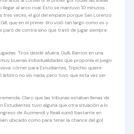
e años al convertir el primer gol todas las líneas
llegar al arco rival. Esto se mantuvo 10 minutos
s tres veces, el gol del empate porque San Lorenzo
ill, que en el primer tiro voló tan largo como es y
se paró de contra sino que trató de jugar siempre;
gadas. Tiros desde afuera; Gulli, Barrios en una
n muy buenas individualidades que proponía el juego
siva: córner para Estudiantes, Tripichio quiere
l árbitro no vio nada, pero tuvo que esta vez ser
tremenda. Claro que las tribunas estaban llenas de
en Estudiantes tuvo alguna que otra situación a lo
l ingreso de Auzmendi y Reali sumó bastante en
bien ubicado como para tener la chance del gol.