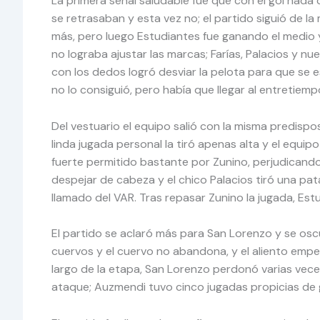
La primera señal saludable fue que con el gol nada 
se retrasaban y esta vez no; el partido siguió de l
más, pero luego Estudiantes fue ganando el medio 
no lograba ajustar las marcas; Farías, Palacios y nu
con los dedos logró desviar la pelota para que se es
no lo consiguió, pero había que llegar al entretiemp
Del vestuario el equipo salió con la misma predispos
linda jugada personal la tiró apenas alta y el equ
fuerte permitido bastante por Zunino, perjudicando 
despejar de cabeza y el chico Palacios tiró una pat
llamado del VAR. Tras repasar Zunino la jugada, Est
El partido se aclaró más para San Lorenzo y se oscu
cuervos y el cuervo no abandona, y el aliento empez
largo de la etapa, San Lorenzo perdonó varias vece
ataque; Auzmendi tuvo cinco jugadas propicias de g