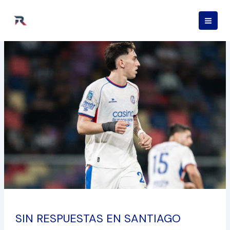
Ir
al
contenido
SIN
RESPUESTAS
EN
SANTIAGO
SIN RESPUESTAS EN SANTIAGO