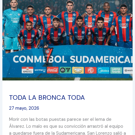
LA
BRONCA
TODA
TODA LA BRONCA TODA
27 mayo, 2026
Morir con las botas puestas parece ser el lema de
Álvarez. Lo malo es que su convicción arrastró al equipo
a quedarse fuera de la Sudamericana. San Lorenzo salió a