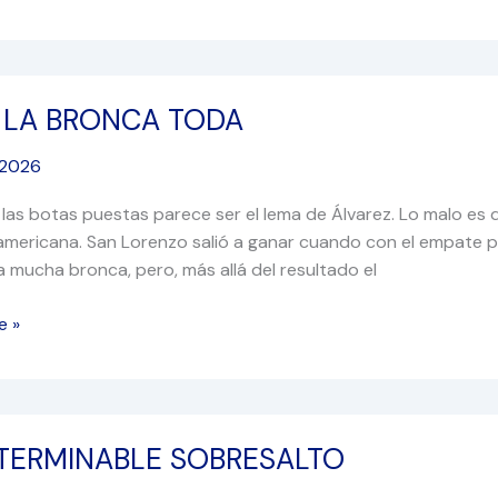
 LA BRONCA TODA
 2026
 las botas puestas parece ser el lema de Álvarez. Lo malo es 
americana. San Lorenzo salió a ganar cuando con el empate pa
a mucha bronca, pero, más allá del resultado el
e »
NTERMINABLE SOBRESALTO
ABLE
LTO