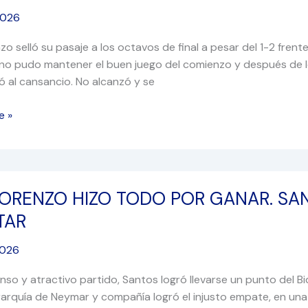
2026
zo selló su pasaje a los octavos de final a pesar del 1-2 fre
 no pudo mantener el buen juego del comienzo y después de l
ó al cansancio. No alcanzó y se
e »
LORENZO HIZO TODO POR GANAR. SAN
TAR
2026
nso y atractivo partido, Santos logró llevarse un punto del Bi
erarquía de Neymar y compañía logró el injusto empate, en una