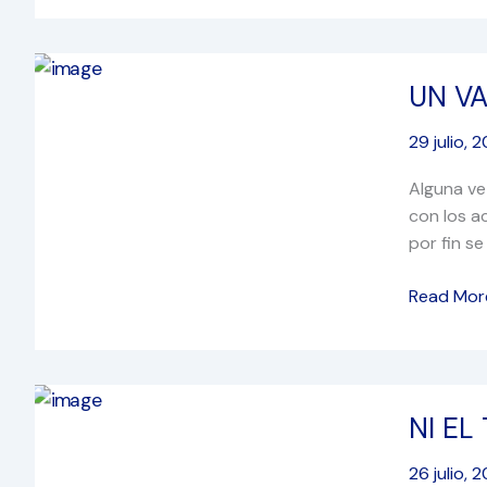
UN
UN VA
VASO
DE
29 julio, 
AGUA
EN
Alguna vez
EL
con los a
DESIERT
por fin se
Read Mor
NI
NI EL
EL
TIRO
26 julio, 
DEL