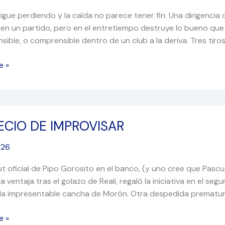
 sigue perdiendo y la caída no parece tener fin. Una dirigenc
ien un partido, pero en el entretiempo destruye lo bueno 
sible, o comprensible dentro de un club a la deriva. Tres tiro
e »
ECIO DE IMPROVISAR
2026
SAR
ut oficial de Pipo Gorosito en el banco, (y uno cree que Pasc
la ventaja tras el golazo de Reali, regaló la iniciativa en el
la impresentable cancha de Morón. Otra despedida prematu
e »