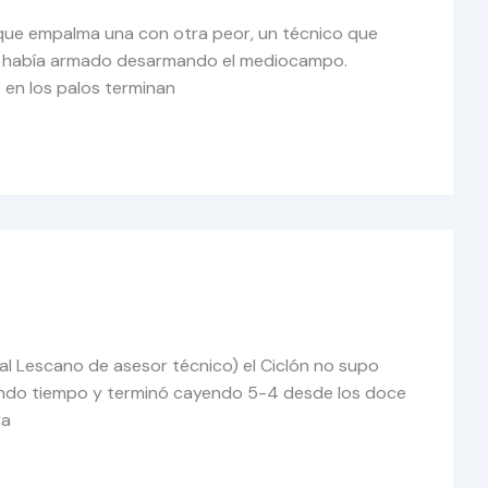
ia que empalma una con otra peor, un técnico que
que había armado desarmando el mediocampo.
s en los palos terminan
ual Lescano de asesor técnico) el Ciclón no supo
 segundo tiempo y terminó cayendo 5-4 desde los doce
ra