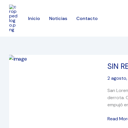
Ir
al
contenido
Inicio
Noticias
Contacto
SIN
SIN R
RESPUES
EN
2 agosto,
SANTIAG
San Loren
derrota. 
empujó en
Read Mor