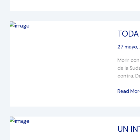
TODA
TODA
LA
BRONCA
27 mayo,
TODA
Morir con
de la Sud
contra. D
Read Mor
UN
UN I
INTERMIN
SOBRESA