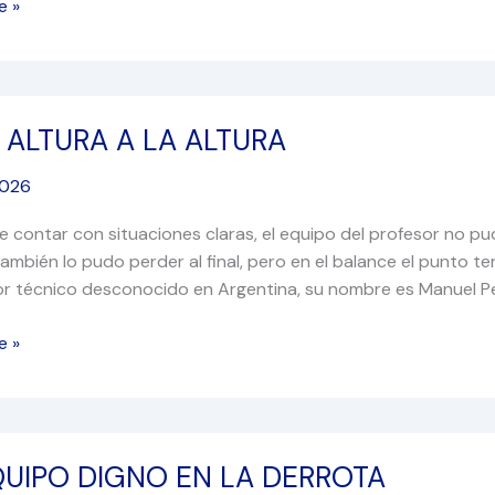
e »
 ALTURA A LA ALTURA
2026
e contar con situaciones claras, el equipo del profesor no pu
ambién lo pudo perder al final, pero en el balance el punto t
or técnico desconocido en Argentina, su nombre es Manuel Pell
e »
QUIPO DIGNO EN LA DERROTA