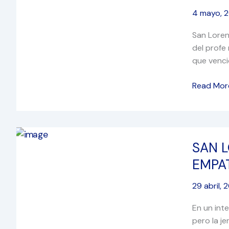
DIGNO
4 mayo, 
EN
LA
San Loren
DERROTA
del profe
que venci
Read Mor
SAN
SAN 
LORENZO
HIZO
EMPA
TODO
POR
29 abril, 
GANAR.
En un inte
SANTOS
pero la j
HIZO