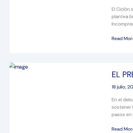
FINAL
El Ciclón
plantea b
Incompren
Read Mor
EL
EL PR
PRECIO
DE
18 julio, 
IMPROVI
En el deb
sostener 
pasos en 
Read Mor