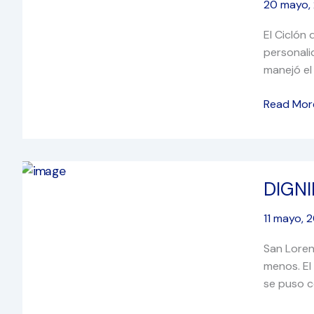
20 mayo,
El Ciclón
personali
manejó el 
Read Mor
DIGNIDAD
DIGNI
EN
LA
11 mayo, 
DESGRAC
San Loren
menos. El
se puso c