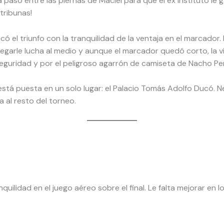
 la pasó entre las piernas de Maciel para que el ex Instituto l
tribunas!
ificó el triunfo con la tranquilidad de la ventaja en el marcado
gregarle lucha al medio y aunque el marcador quedó corto, la v
seguridad y por el peligroso agarrón de camiseta de Nacho Per
tá puesta en un solo lugar: el Palacio Tomás Adolfo Ducó. N
a al resto del torneo.
uilidad en el juego aéreo sobre el final. Le falta mejorar en lo