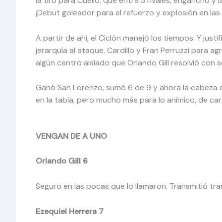
la tiró para Cuello, que entre 3 rivales, enganchó y
¡Debut goleador para el refuerzo y explosión en las 
A partir de ahí, el Ciclón manejó los tiempos. Y just
jerarquía al ataque, Cardillo y Fran Perruzzi para a
algún centro aislado que Orlando Gill resolvió con 
Ganó San Lorenzo, sumó 6 de 9 y ahora la cabeza es
en la tabla, pero mucho más para lo anímico, de car
VENGAN DE A UNO
Orlando Gill 6
Seguro en las pocas que lo llamaron. Transmitió tranq
Ezequiel Herrera 7