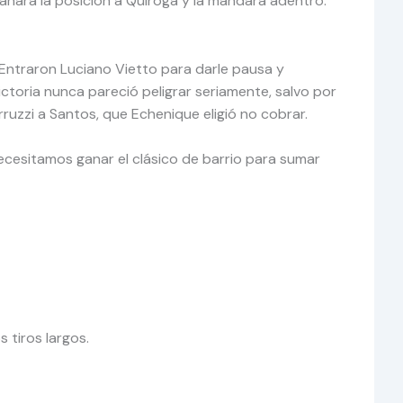
e ganara la posición a Quiroga y la mandara adentro.
r. Entraron Luciano Vietto para darle pausa y
ictoria nunca pareció peligrar seriamente, salvo por
ruzzi a Santos, que Echenique eligió no cobrar.
ecesitamos ganar el clásico de barrio para sumar
s tiros largos.